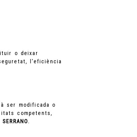
tuir o deixar
seguretat, l'eficiència
drà ser modificada o
ritats competents,
 SERRANO
.