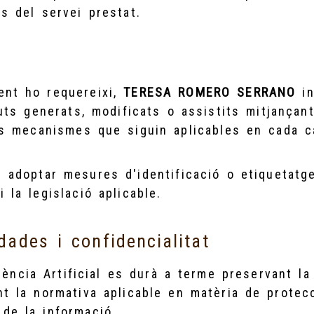
es del servei prestat.
a
ent ho requereixi,
TERESA ROMERO SERRANO
in
uts generats, modificats o assistits mitjançant
els mecanismes que siguin aplicables en cada c
n adoptar mesures d'identificació o etiquetatg
i la legislació aplicable.
dades i confidencialitat
igència Artificial es durà a terme preservant la
nt la normativa aplicable en matèria de protec
 de la informació.