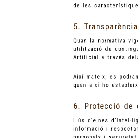
de les característiqu
5. Transparènci
Quan la normativa vig
utilització de conting
Artificial a través d
Així mateix, es podra
quan així ho estableix
6. Protecció de 
L'ús d'eines d'Intel·l
informació i respecta
personals i seguretat